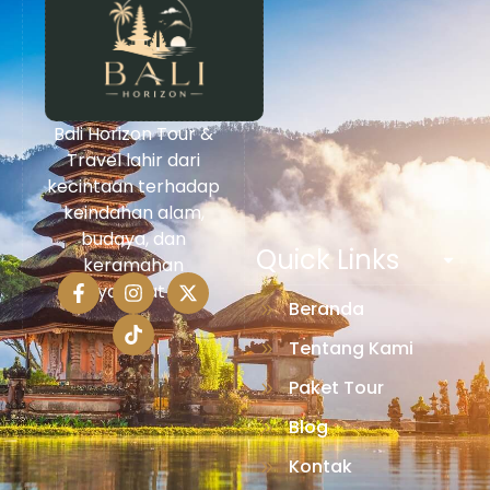
Bali Horizon Tour &
Travel lahir dari
kecintaan terhadap
keindahan alam,
budaya, dan
Quick Links
keramahan
masyarakat Bali.
Beranda
Tentang Kami
Paket Tour
Blog
Kontak