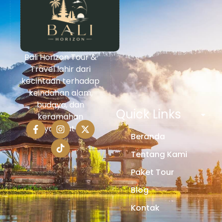
Bali Horizon Tour &
Travel lahir dari
kecintaan terhadap
keindahan alam,
budaya, dan
Quick Links
keramahan
masyarakat Bali.
Beranda
Tentang Kami
Paket Tour
Blog
Kontak