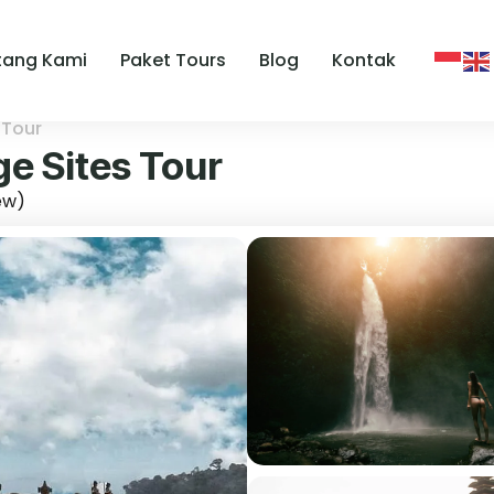
tang Kami
Paket Tours
Blog
Kontak
 Tour
ge Sites Tour
iew)