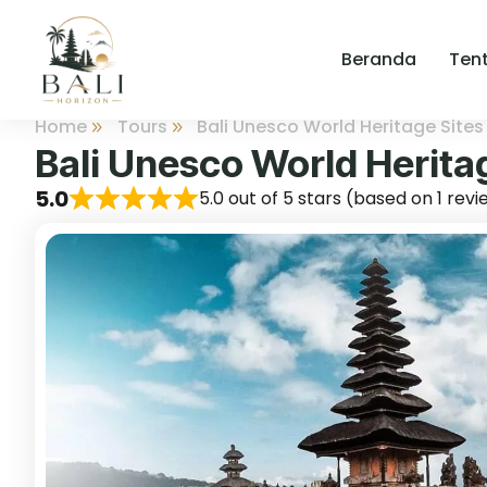
Beranda
Ten
Home
Tours
Bali Unesco World Heritage Sites
Bali Unesco World Herita
5.0
5.0 out of 5 stars (based on 1 rev