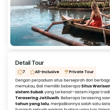
Detail Tour
7
All-Inclusive
Private Tour
Dengan perpaduan situs bersejarah dari berbagai
memukau, Bali memiliki beberapa
Situs Warisa
sistem Subak
yang terkenal—sistem irigasi trad
Terasering Jatiluwih
. Beberapa terasering sawa
tahun yang lalu
, menjadikannya salah satu sist
Sungguh sebuah warisan budaya yang luar biasa!